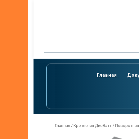
Skip
to
content
Главная
Док
Главная
/
Крепления ДиоВатт
/ Поворотная