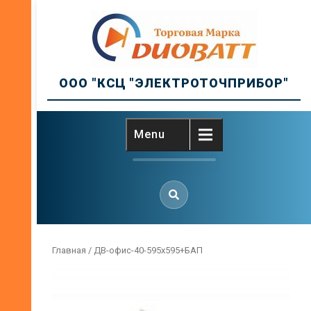
Skip
to
content
ООО "КСЦ "ЭЛЕКТРОТОЧПРИБОР"
Menu
Главная
/ ДВ-офис-40-595х595+БАП