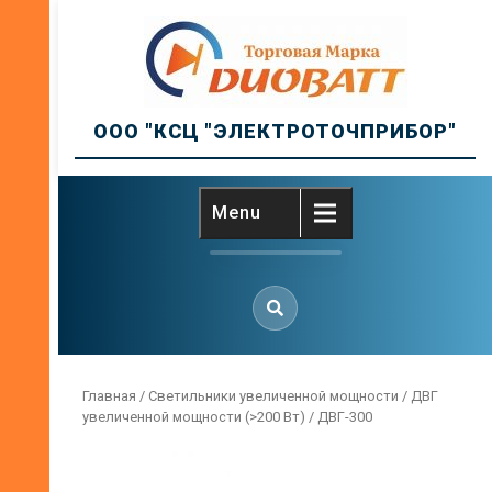
Skip
to
content
ООО "КСЦ "ЭЛЕКТРОТОЧПРИБОР"
Menu
Главная
/
Светильники увеличенной мощности
/
ДВГ
увеличенной мощности (>200 Вт)
/ ДВГ-300