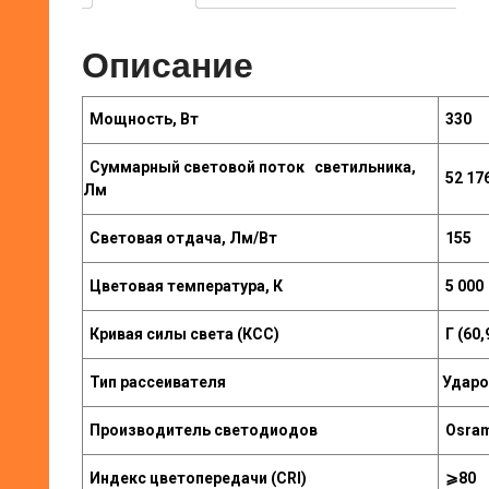
Описание
Мощность, Вт
330
Суммарный световой поток светильника,
52 17
Лм
Световая отдача, Лм/Вт
155
Цветовая температура, К
5 000
Кривая силы света (КСС)
Г (60,
Тип рассеивателя
Ударо
Производитель светодиодов
Osra
Индекс цветопередачи (CRI)
⩾80