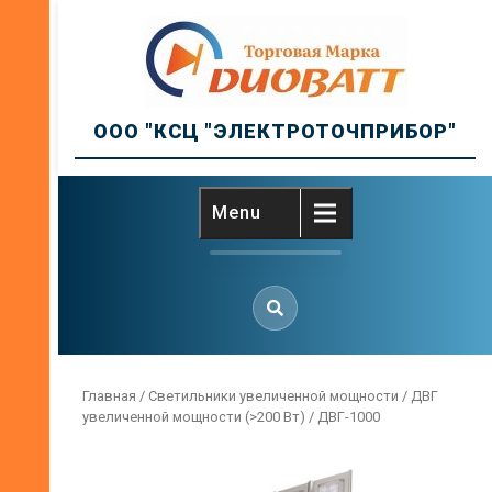
Skip
to
content
ООО "КСЦ "ЭЛЕКТРОТОЧПРИБОР"
Menu
Главная
/
Светильники увеличенной мощности
/
ДВГ
увеличенной мощности (>200 Вт)
/ ДВГ-1000