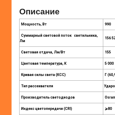
Описание
Мощность, Вт
990
Суммарный световой поток светильника,
156 5
Лм
Световая отдача, Лм/Вт
155
Цветовая температура, К
5 000
Кривая силы света (КСС)
Г (60,
Тип рассеивателя
Ударо
Производитель светодиодов
Osra
Индекс цветопередачи (CRI)
⩾80